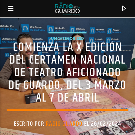
UNCATEGORIZED
COMIENZA LA X EDICIÓN
DEL CERTAMEN NACIONAL
DE TEATRO AFICIONADO
DE GUARDO, DEL 3 MARZO
AL 7 DE ABRIL
CANCIÓN ACTUAL
TÍTULO
ESCRITO POR
RADIO GUARDO
EL 26/02/2024
ARTISTA