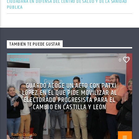
CIUDADANA EN DEFENSA DEL CENTRO DE SALUD Y DE LA SANIDAD
PÚBLICA
TAMBIÉN TE PUEDE GUSTAR
NOTICIAS
0
GUARDO ACOGE UN ACTO CON PATXI
LÓPEZ EN EL QUE PIDE MOVILIZAR AL
ELECTORADO PROGRESISTA PARA EL
CAMBIO EN CASTILLA Y LEÓN
Radio Guardo
09/03/2026