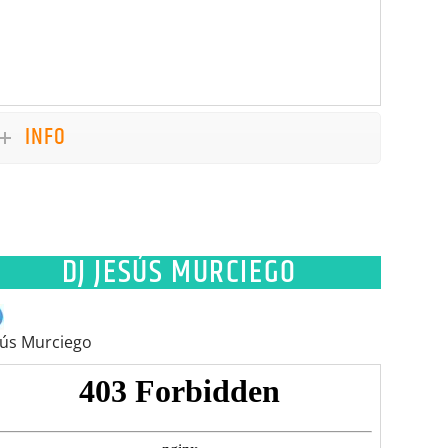
INFO
DJ JESÚS MURCIEGO
sús Murciego