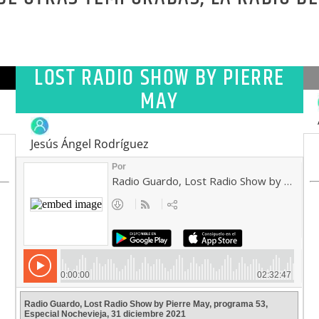
ina tienes por orden alfabético todos los programas de nu
elecciona el podcast que quieres escuchar y… pulsa encim
LOST RADIO SHOW BY PIERRE
MAY
Jesús Ángel Rodríguez