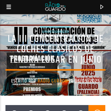
UNCATEGORIZED
LA III CONCENTRACIÓN DE
COCHES CLÁSICOS DE
TENDRÁ LUGAR EN JUNIO
ESCRITO POR
RADIO GUARDO
EL 06/05/2025
CANCIÓN ACTUAL
TÍTULO
ARTISTA