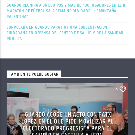
GUARDO REUNIRÁ A 36 EQUIPOS Y MÁS DE 430 JUGADORES EN EL III
MARATÓN DE FÚTBOL SALA “CAMINO OLVIDADO” – “MONTAÑA
PALENTINA”
CONVOCADA EN GUARDO PARA HOY UNA CONCENTRACIÓN
CIUDADANA EN DEFENSA DEL CENTRO DE SALUD Y DE LA SANIDAD
PÚBLICA
TAMBIÉN TE PUEDE GUSTAR
NOTICIAS
0
GUARDO ACOGE UN ACTO CON PATXI
LÓPEZ EN EL QUE PIDE MOVILIZAR AL
ELECTORADO PROGRESISTA PARA EL