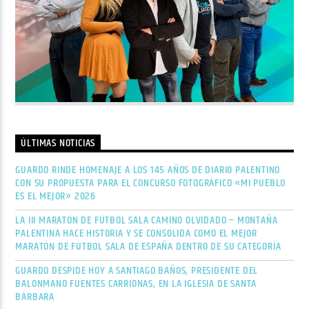
ÚLTIMAS NOTICIAS
GUARDO RINDE HOMENAJE A LOS 145 AÑOS DE DIARIO PALENTINO
CON SU PROPUESTA PARA EL CONCURSO FOTOGRÁFICO «MI PUEBLO
ES EL MEJOR» 2026
LA III MARATÓN DE FÚTBOL SALA CAMINO OLVIDADO – MONTAÑA
PALENTINA HACE HISTORIA Y SE CONSOLIDA COMO EL MEJOR
MARATÓN DE FÚTBOL SALA DE ESPAÑA DENTRO DE SU CATEGORÍA
GUARDO DESPIDE HOY A SANTIAGO BAÑOS, PRESIDENTE DEL
BALONMANO FUENTES CARRIONAS, EN LA IGLESIA DE SANTA
BÁRBARA