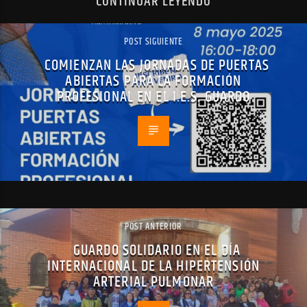
CONTINUAR LEYENDO
POST SIGUIENTE
COMIENZAN LAS JORNADAS DE PUERTAS
ABIERTAS PARA LA FORMACIÓN
PROFESIONAL EN EL I.E.S. GUARDO
POST ANTERIOR
GUARDO SOLIDARIO EN EL DÍA
INTERNACIONAL DE LA HIPERTENSIÓN
ARTERIAL PULMONAR