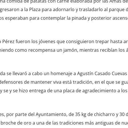
na comida de patatas con carne elaborada por las Amas de
egresaron a la Plaza para adornarlo y trasladarlo al parque 
los esperaban para contemplar la pinada y posterior ascens
 Pérez fueron los jóvenes que consiguieron trepar hasta ar
niendo como recompensa un jamón, mientras recibían los 
ada se llevaró a cabo un homenaje a Agustín Casado Cuevas 
s defensores de mantener viva está tradición, en el que se g
 se y se hizo entrega de una placa de agradecimiento a los
tes, por parte del Ayuntamiento, de 35 kg de chicharro y 30
 broche de oro a una de las tradiciones más antiguas de nu