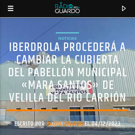
NOTICIAS
IBERDROLA PROCEDERÁ A
CAMBIAR LA CUBIERTA
DEL PABELLÓN MUNICIPAL
«MARA SANTOS» DE
VELILLA DEL RÍO CARRIÓN
CANCIÓN ACTUAL
TÍTULO
ESCRITO POR
RADIO GUARDO
EL 04/12/2023
ARTISTA