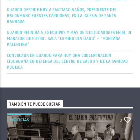
GUARDO DESPIDE HOY A SANTIAGO BAÑOS, PRESIDENTE DEL
BALONMANO FUENTES CARRIONAS, EN LA IGLESIA DE SANTA
BÁRBARA
GUARDO REUNIRÁ A 36 EQUIPOS Y MÁS DE 430 JUGADORES EN EL III
MARATÓN DE FÚTBOL SALA “CAMINO OLVIDADO” – “MONTAÑA
PALENTINA”
CONVOCADA EN GUARDO PARA HOY UNA CONCENTRACIÓN
CIUDADANA EN DEFENSA DEL CENTRO DE SALUD Y DE LA SANIDAD
PÚBLICA
TAMBIÉN TE PUEDE GUSTAR
NOTICIAS
0