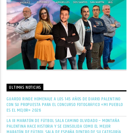
ÚLTIMAS NOTICIAS
GUARDO RINDE HOMENAJE A LOS 145 AÑOS DE DIARIO PALENTINO
CON SU PROPUESTA PARA EL CONCURSO FOTOGRÁFICO «MI PUEBLO
ES EL MEJOR» 2026
LA III MARATÓN DE FÚTBOL SALA CAMINO OLVIDADO – MONTAÑA
PALENTINA HACE HISTORIA Y SE CONSOLIDA COMO EL MEJOR
MARATÓN DE FÚTBOL SALA DE ESPAÑA DENTRO DE SU CATEGORÍA