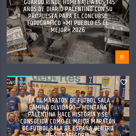
GUARDO RINDE HOMENAJE A LOS 145
AÑOS DE DIARIO PALENTINO CON SU
PROPUESTA PARA EL CONCURSO
FOTOGRÁFICO «MI PUEBLO ES EL
MEJOR» 2026
Radio Guardo
01/08/2026
NOTICIAS
0
LA III MARATÓN DE FÚTBOL SALA
CAMINO OLVIDADO – MONTAÑA
PALENTINA HACE HISTORIA Y SE
CONSOLIDA COMO EL MEJOR MARATÓN
DE FÚTBOL SALA DE ESPAÑA DENTRO
DE SU CATEGORÍA