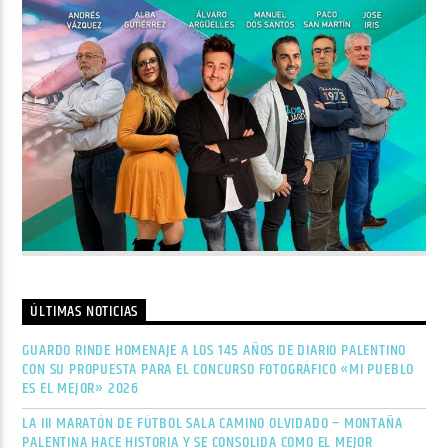
ÚLTIMAS NOTICIAS
GUARDO RINDE HOMENAJE A LOS 145 AÑOS DE DIARIO PALENTINO
CON SU PROPUESTA PARA EL CONCURSO FOTOGRÁFICO «MI PUEBLO
ES EL MEJOR» 2026
LA III MARATÓN DE FÚTBOL SALA CAMINO OLVIDADO – MONTAÑA
PALENTINA HACE HISTORIA Y SE CONSOLIDA COMO EL MEJOR