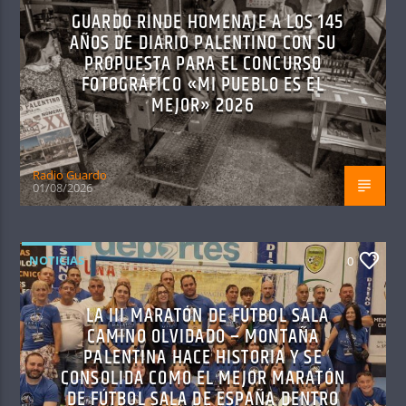
GUARDO RINDE HOMENAJE A LOS 145
AÑOS DE DIARIO PALENTINO CON SU
PROPUESTA PARA EL CONCURSO
FOTOGRÁFICO «MI PUEBLO ES EL
MEJOR» 2026
Radio Guardo
01/08/2026
NOTICIAS
0
LA III MARATÓN DE FÚTBOL SALA
CAMINO OLVIDADO – MONTAÑA
PALENTINA HACE HISTORIA Y SE
CONSOLIDA COMO EL MEJOR MARATÓN
DE FÚTBOL SALA DE ESPAÑA DENTRO