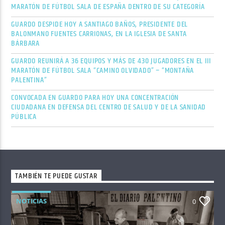
MARATÓN DE FÚTBOL SALA DE ESPAÑA DENTRO DE SU CATEGORÍA
GUARDO DESPIDE HOY A SANTIAGO BAÑOS, PRESIDENTE DEL
BALONMANO FUENTES CARRIONAS, EN LA IGLESIA DE SANTA
BÁRBARA
GUARDO REUNIRÁ A 36 EQUIPOS Y MÁS DE 430 JUGADORES EN EL III
MARATÓN DE FÚTBOL SALA “CAMINO OLVIDADO” – “MONTAÑA
PALENTINA”
CONVOCADA EN GUARDO PARA HOY UNA CONCENTRACIÓN
CIUDADANA EN DEFENSA DEL CENTRO DE SALUD Y DE LA SANIDAD
PÚBLICA
TAMBIÉN TE PUEDE GUSTAR
NOTICIAS
0