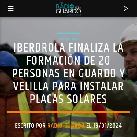
NOTICIAS
IBERDROLA FINALIZA LA
FORMACIÓN DE 20
PERSONAS EN GUARDO Y
VELILLA PARA INSTALAR
PLACAS SOLARES
CANCIÓN ACTUAL
TÍTULO
ESCRITO POR
RADIO GUARDO
EL 19/01/2024
ARTISTA