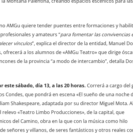
n la Montaña Palentina, creando espacios escénicos para las
tino AMGu quiere tender puentes entre formaciones y habili
profesionales y amateurs “
para fomentar las convivencias 
alecer vínculos
”, explica el director de la entidad, Manuel D
, ofrecerá a los alumnos de «AMGu Teatro» que dirige ósca
rincones de la provincia “a modo de intercambio”, detalla Do
 este sábado, día 13, a las 20 horas.
Correrá a cargo del
los Condes, que pondrá en escena «El sueño de una noche 
lliam Shakespeare, adaptada por su director Miguel Mota. Al
l relevo «Teatro Limbo Producciones», de la capital, que
micos del Camino, obra en la que con la música como hilo
de señores y villanos, de seres fantásticos y otros reales c