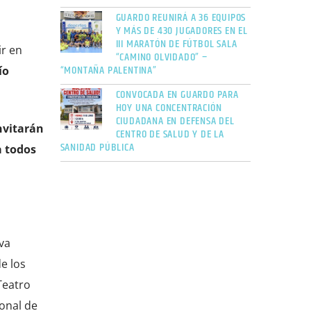
GUARDO REUNIRÁ A 36 EQUIPOS
Y MÁS DE 430 JUGADORES EN EL
III MARATÓN DE FÚTBOL SALA
ir en
“CAMINO OLVIDADO” –
“MONTAÑA PALENTINA”
ío
CONVOCADA EN GUARDO PARA
HOY UNA CONCENTRACIÓN
CIUDADANA EN DEFENSA DEL
nvitarán
CENTRO DE SALUD Y DE LA
SANIDAD PÚBLICA
a todos
va
e los
Teatro
onal de