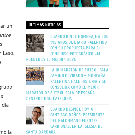
ÚLTIMAS NOTICIAS
tar un
entre
GUARDO RINDE HOMENAJE A LOS
145 AÑOS DE DIARIO PALENTINO
os
CON SU PROPUESTA PARA EL
r Laso,
CONCURSO FOTOGRÁFICO «MI
PUEBLO ES EL MEJOR» 2026
s
LA III MARATÓN DE FÚTBOL SALA
CAMINO OLVIDADO – MONTAÑA
PALENTINA HACE HISTORIA Y SE
CONSOLIDA COMO EL MEJOR
 grupo
MARATÓN DE FÚTBOL SALA DE ESPAÑA
de
DENTRO DE SU CATEGORÍA
 día
GUARDO DESPIDE HOY A
SANTIAGO BAÑOS, PRESIDENTE
DEL BALONMANO FUENTES
CARRIONAS, EN LA IGLESIA DE
SANTA BÁRBARA
omo la