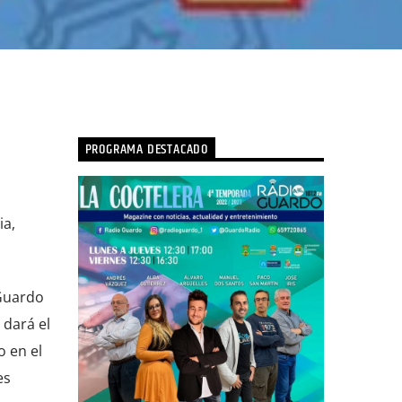
PROGRAMA DESTACADO
ia,
 Guardo
 dará el
 en el
es