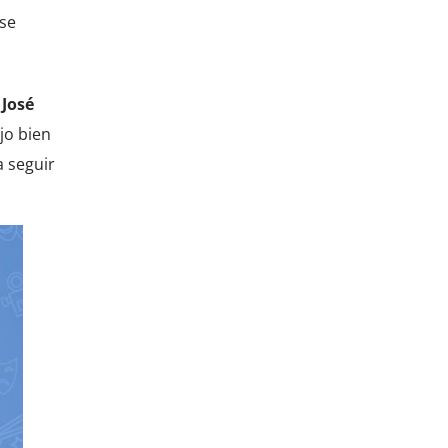
 se
r
José
jo bien
a seguir