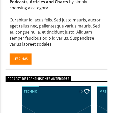
Podcasts, Articles and Charts
by simply
choosing a category.
Curabitur id lacus felis. Sed justo mauris, auctor
eget tellus nec, pellentesque varius mauris. Sed
eu congue nulla, et tincidunt justo. Aliquam
semper faucibus odio id varius. Suspendisse
varius laoreet sodales.
Lorem ipsum dolor sit amet, consectetur
adipiscing elit. Mauris imperdiet pretium nibh at
LEER MÁS
aliquam. Cras vestibulum magna vel ante
tristique commodo. Maecenas hendrerit dolor
sed lectus consectetur eleifend at ac lorem. Duis
PODCAST DE TRANSMISIONES ANTERIORES
nisl neque, molestie in suscipit quis, dapibus eu
massa. Nam ut sapien ultricies, porttitor erat a,
TECHNO
MP3
10
sagittis sapien. Vestibulum tempor tempus
convallis. Integer volutpat nunc in orci tincidunt
tincidunt et eget nisi. Aliquam est mauris,
scelerisque ut purus ut, fermentum feugiat nisl.