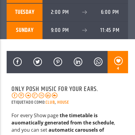
TUESDAY
2:00 PM
6:00 PM
SUNDAY
9:00 PM
11:45 PM
Radio AMGu
4
ONLY POSH MUSIC FOR YOUR EARS.
ETIQUETADO COMO:
CLUB
,
HOUSE
For every Show page
the timetable is
auomatically generated from the schedule
,
and you can set
automatic carousels of