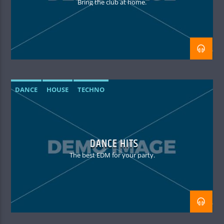
Bring the club at home.
DANCE
HOUSE
TECHNO
DANCE HITS
The best EDM for your party.