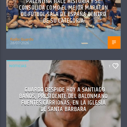
PALENTINA HACE HISTORIA Y SE
CONSOLIDA COMO EL MEJOR MARATÓN
DE FÚTBOL SALA DE ESPAÑA DENTRO
DE SU CATEGORÍA
Radio Guardo
28/07/2026
NOTICIAS
1
GUARDO DESPIDE HOY A SANTIAGO
BAÑOS, PRESIDENTE DEL BALONMANO
FUENTES CARRIONAS, EN LA IGLESIA
DE SANTA BÁRBARA