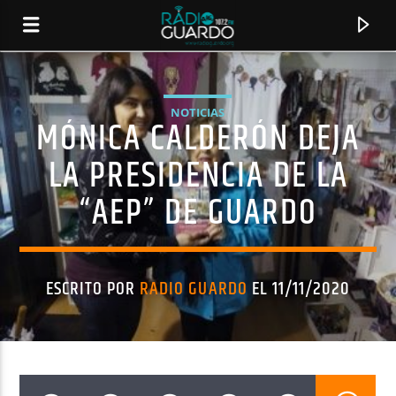
NOTICIAS
MÓNICA CALDERÓN DEJA
LA PRESIDENCIA DE LA
“AEP” DE GUARDO
ESCRITO POR
RADIO GUARDO
EL 11/11/2020
CANCIÓN ACTUAL
TÍTULO
ARTISTA