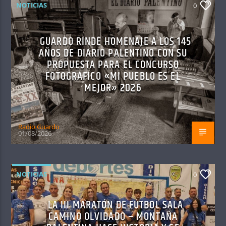
NOTICIAS
0
GUARDO RINDE HOMENAJE A LOS 145
AÑOS DE DIARIO PALENTINO CON SU
PROPUESTA PARA EL CONCURSO
FOTOGRÁFICO «MI PUEBLO ES EL
MEJOR» 2026
Radio Guardo
01/08/2026
NOTICIAS
0
LA III MARATÓN DE FÚTBOL SALA
CAMINO OLVIDADO – MONTAÑA