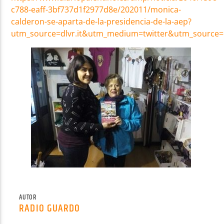
c788-eaff-3bf737d1f2977d8e/202011/monica-
calderon-se-aparta-de-la-presidencia-de-la-aep?
utm_source=dlvr.it&utm_medium=twitter&utm_source=d
AUTOR
RADIO GUARDO