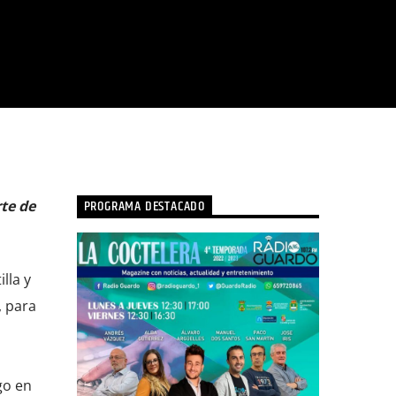
PROGRAMA DESTACADO
rte de
lla y
, para
go en