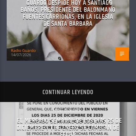
GUARDO DESPIDE HOY A SANTIAGO
BAÑOS, PRESIDENTE DEL BALONMANO
FUENTES CARRIONAS, EN LA IGLESIA
DE SANTA BÁRBARA
Radio Guardo
14/07/2026
CONTINUAR LEYENDO
POST SIGUIENTE
EL MERCADO SEMANAL DE LOS DÍAS 25 DE
DICIEMBRE Y 1 DE ENERO SE CAMBIAN DE
FECHA