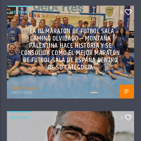
NOTICIAS
0
LA III MARATÓN DE FÚTBOL SALA
CAMINO OLVIDADO – MONTAÑA
PALENTINA HACE HISTORIA Y SE
CONSOLIDA COMO EL MEJOR MARATÓN
DE FÚTBOL SALA DE ESPAÑA DENTRO
DE SU CATEGORÍA
Radio Guardo
28/07/2026
NOTICIAS
1