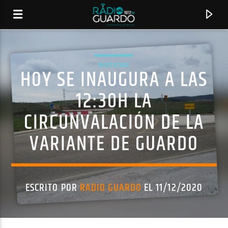
NOTICIAS
HOY SE INAUGURA A LAS
12:30H LA
CIRCUNVALACIÓN DE LA
VARIANTE DE GUARDO
ESCRITO POR
RADIO GUARDO
EL 11/12/2020
CANCIÓN ACTUAL
TÍTULO
ARTISTA