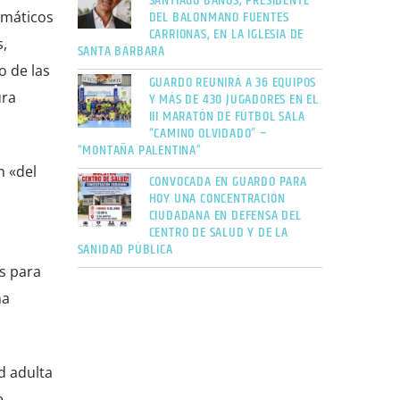
SANTIAGO BAÑOS, PRESIDENTE
DEL BALONMANO FUENTES
rmáticos
CARRIONAS, EN LA IGLESIA DE
s,
SANTA BÁRBARA
o de las
GUARDO REUNIRÁ A 36 EQUIPOS
ura
Y MÁS DE 430 JUGADORES EN EL
III MARATÓN DE FÚTBOL SALA
“CAMINO OLVIDADO” –
“MONTAÑA PALENTINA”
n «del
CONVOCADA EN GUARDO PARA
HOY UNA CONCENTRACIÓN
CIUDADANA EN DEFENSA DEL
CENTRO DE SALUD Y DE LA
SANIDAD PÚBLICA
s para
ma
d adulta
e