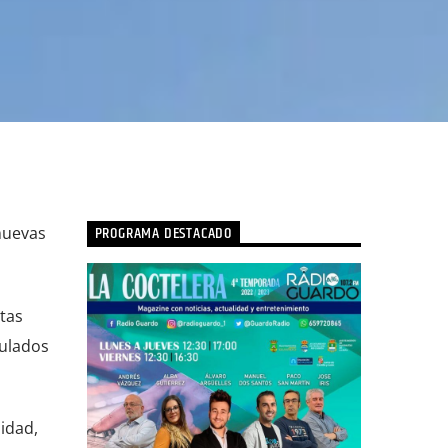
PROGRAMA DESTACADO
nuevas
tas
culados
idad,