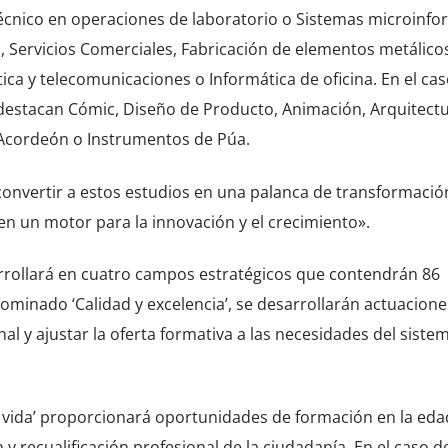
écnico en operaciones de laboratorio o Sistemas microinfo
a, Servicios Comerciales, Fabricación de elementos metálico
ica y telecomunicaciones o Informática de oficina. En el cas
destacan Cómic, Diseño de Producto, Animación, Arquitect
 y Acordeón o Instrumentos de Púa.
convertir a estos estudios en una palanca de transformació
n un motor para la innovación y el crecimiento».
arrollará en cuatro campos estratégicos que contendrán 86
ominado ‘Calidad y excelencia’, se desarrollarán actuacione
l y ajustar la oferta formativa a las necesidades del siste
la vida’ proporcionará oportunidades de formación en la eda
ión y recualificación profesional de la ciudadanía. En el caso d