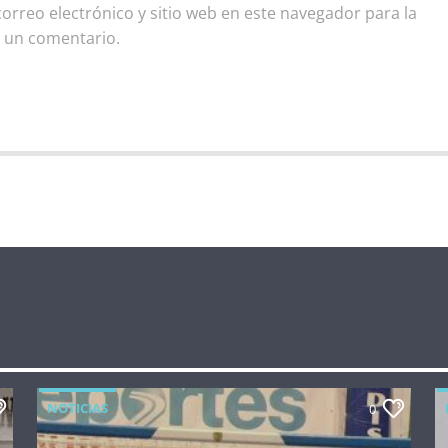
rreo electrónico y sitio web en este navegador para la
 un comentario.
NOTICIAS
0