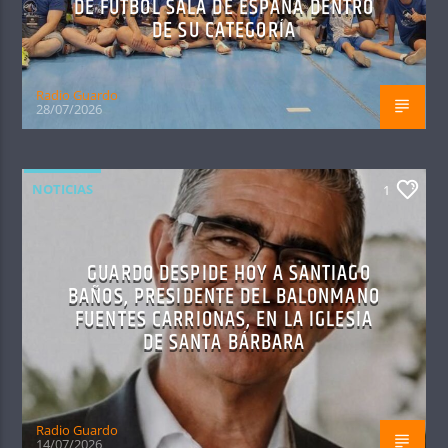
DE FÚTBOL SALA DE ESPAÑA DENTRO
DE SU CATEGORÍA
Radio Guardo
28/07/2026
NOTICIAS
1
GUARDO DESPIDE HOY A SANTIAGO
BAÑOS, PRESIDENTE DEL BALONMANO
FUENTES CARRIONAS, EN LA IGLESIA
DE SANTA BÁRBARA
Radio Guardo
14/07/2026