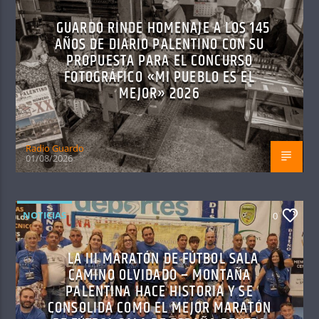
GUARDO RINDE HOMENAJE A LOS 145
AÑOS DE DIARIO PALENTINO CON SU
PROPUESTA PARA EL CONCURSO
FOTOGRÁFICO «MI PUEBLO ES EL
MEJOR» 2026
Radio Guardo
01/08/2026
NOTICIAS
0
LA III MARATÓN DE FÚTBOL SALA
CAMINO OLVIDADO – MONTAÑA
PALENTINA HACE HISTORIA Y SE
CONSOLIDA COMO EL MEJOR MARATÓN