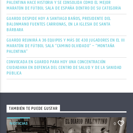
PALENTINA HACE HISTORIA Y SE CONSOLIDA COMO EL MEJOR
MARATÓN DE FÚTBOL SALA DE ESPAÑA DENTRO DE SU CATEGORÍA
GUARDO DESPIDE HOY A SANTIAGO BAÑOS, PRESIDENTE DEL
BALONMANO FUENTES CARRIONAS, EN LA IGLESIA DE SANTA
BÁRBARA
GUARDO REUNIRÁ A 36 EQUIPOS Y MÁS DE 430 JUGADORES EN EL III
MARATÓN DE FÚTBOL SALA “CAMINO OLVIDADO” – “MONTAÑA
PALENTINA”
CONVOCADA EN GUARDO PARA HOY UNA CONCENTRACIÓN
CIUDADANA EN DEFENSA DEL CENTRO DE SALUD Y DE LA SANIDAD
PÚBLICA
TAMBIÉN TE PUEDE GUSTAR
NOTICIAS
0