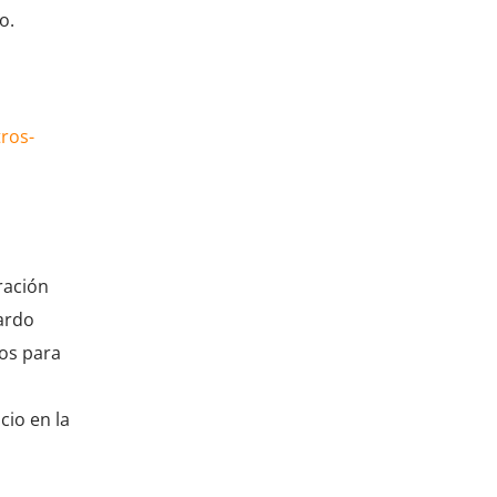
o.
ros-
ración
ardo
ios para
cio en la