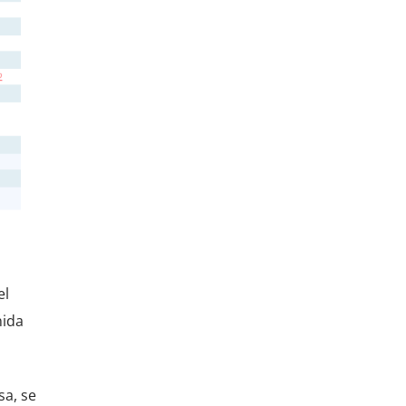
el
nida
sa, se