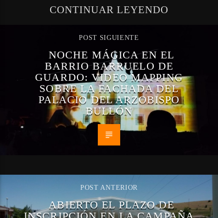
CONTINUAR LEYENDO
POST SIGUIENTE
NOCHE MÁGICA EN EL
BARRIO BARRUELO DE
GUARDO: VIDEO MAPPING
SOBRE LA FACHADA DEL
PALACIO DEL ARZOBISPO
BULLÓN
POST ANTERIOR
ABIERTO EL PLAZO DE
INSCRIPCIÓN EN LA CAMPAÑA