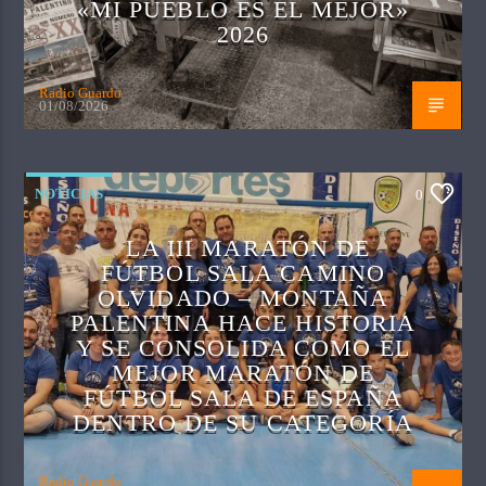
«MI PUEBLO ES EL MEJOR»
2026
Radio Guardo
01/08/2026
NOTICIAS
0
LA III MARATÓN DE
FÚTBOL SALA CAMINO
OLVIDADO – MONTAÑA
PALENTINA HACE HISTORIA
Y SE CONSOLIDA COMO EL
MEJOR MARATÓN DE
FÚTBOL SALA DE ESPAÑA
DENTRO DE SU CATEGORÍA
Radio Guardo