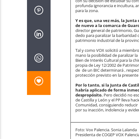
con su decisión de estudiar su cons
profunda ignorancia e incultura, a
para la zona.
Y es que, una vez más, la Junta 
de nuevo a la comarca de Guar
director general de patrimonio, G
dedo para paralizar la barbaridad 
patrimonio industrial de la provin
Tal y como VOX solicitó a miembros
mano la posibilidad de paralizar l
Bien de Interés Cultural para la ch
propia de Ley 12/2002 de Patrimonio
de de un BIC determinará , respect
protección previsto en la presente 
Por lo tanto, si la Junta de Ca
habría aplicado de forma inmed
despropósito.
Pero decidió no es
de Castilla y León y el PP lleva h
Comunidad, consiguiendo reducir u
por su inacción, indolencia y evid
Foto: Vox Palencia. Sonia Lalanda
Presidenta de COGEP VOX Palenci