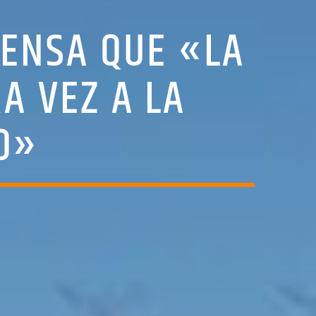
RENSA QUE «LA
A VEZ A LA
O»