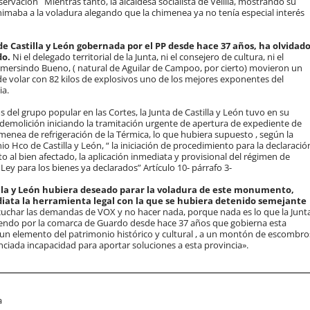
ervación Mientras tanto, la alcaldesa socialista de Velilla, mostrando su
nimaba a la voladura alegando que la chimenea ya no tenía especial interés
de Castilla y León gobernada por el PP desde hace 37 años, ha olvidad
do.
Ni el delegado territorial de la Junta, ni el consejero de cultura, ni el
umersindo Bueno, ( natural de Aguilar de Campoo, por cierto) movieron un
de volar con 82 kilos de explosivos uno de los mejores exponentes del
cia.
 del grupo popular en las Cortes, la Junta de Castilla y León tuvo en su
a demolición iniciando la tramitación urgente de apertura de expediente de
imenea de refrigeración de la Térmica, lo que hubiera supuesto , según la
 Hco de Castilla y León, “ la iniciación de procedimiento para la declaració
o al bien afectado, la aplicación inmediata y provisional del régimen de
Ley para los bienes ya declarados” Artículo 10- párrafo 3-
stilla y León hubiera deseado parar la voladura de este monumento,
iata la herramienta legal con la que se hubiera detenido semejante
cuchar las demandas de VOX y no hacer nada, porque nada es lo que la Junt
aciendo por la comarca de Guardo desde hace 37 años que gobierna esta
n elemento del patrimonio histórico y cultural , a un montón de escombro
enciada incapacidad para aportar soluciones a esta provincia».
a