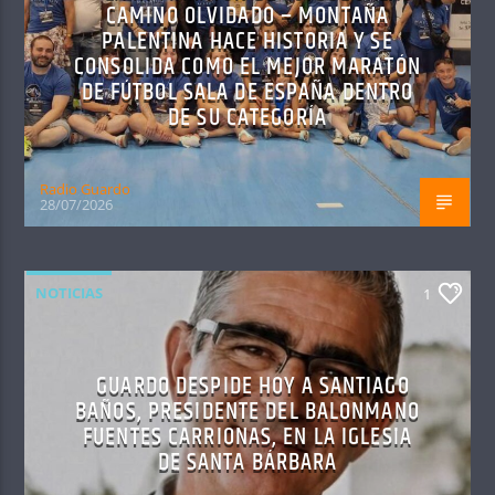
CAMINO OLVIDADO – MONTAÑA
PALENTINA HACE HISTORIA Y SE
CONSOLIDA COMO EL MEJOR MARATÓN
DE FÚTBOL SALA DE ESPAÑA DENTRO
DE SU CATEGORÍA
Radio Guardo
28/07/2026
NOTICIAS
1
GUARDO DESPIDE HOY A SANTIAGO
BAÑOS, PRESIDENTE DEL BALONMANO
FUENTES CARRIONAS, EN LA IGLESIA
DE SANTA BÁRBARA