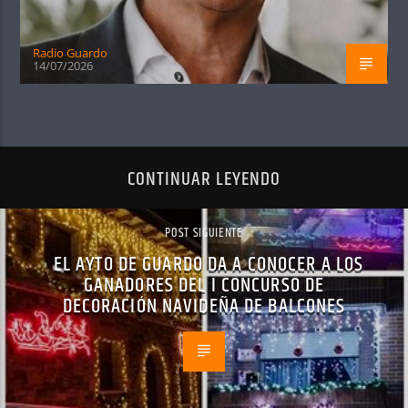
Radio Guardo
14/07/2026
CONTINUAR LEYENDO
POST SIGUIENTE
EL AYTO DE GUARDO DA A CONOCER A LOS
GANADORES DEL I CONCURSO DE
DECORACIÓN NAVIDEÑA DE BALCONES