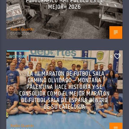
FOTOGRÁFICO «MI PUEBLO ES EL
MEJOR» 2026
Radio Guardo
01/08/2026
NOTICIAS
0
LA III MARATÓN DE FÚTBOL SALA
CAMINO OLVIDADO – MONTAÑA
PALENTINA HACE HISTORIA Y SE
CONSOLIDA COMO EL MEJOR MARATÓN
DE FÚTBOL SALA DE ESPAÑA DENTRO
DE SU CATEGORÍA
Radio Guardo