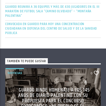
GUARDO REUNIRÁ A 36 EQUIPOS Y MÁS DE 430 JUGADORES EN EL III
MARATÓN DE FÚTBOL SALA “CAMINO OLVIDADO” – “MONTAÑA
PALENTINA”
CONVOCADA EN GUARDO PARA HOY UNA CONCENTRACIÓN
CIUDADANA EN DEFENSA DEL CENTRO DE SALUD Y DE LA SANIDAD
PÚBLICA
TAMBIÉN TE PUEDE GUSTAR
NOTICIAS
0
GUARDO RINDE HOMENAJE A LOS 145
AÑOS DE DIARIO PALENTINO CON SU
PROPUESTA PARA EL CONCURSO