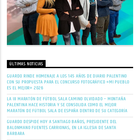
ÚLTIMAS NOTICIAS
GUARDO RINDE HOMENAJE A LOS 145 AÑOS DE DIARIO PALENTINO
CON SU PROPUESTA PARA EL CONCURSO FOTOGRÁFICO «MI PUEBLO
ES EL MEJOR» 2026
LA III MARATÓN DE FÚTBOL SALA CAMINO OLVIDADO – MONTAÑA
PALENTINA HACE HISTORIA Y SE CONSOLIDA COMO EL MEJOR
MARATÓN DE FÚTBOL SALA DE ESPAÑA DENTRO DE SU CATEGORÍA
GUARDO DESPIDE HOY A SANTIAGO BAÑOS, PRESIDENTE DEL
BALONMANO FUENTES CARRIONAS, EN LA IGLESIA DE SANTA
BÁRBARA