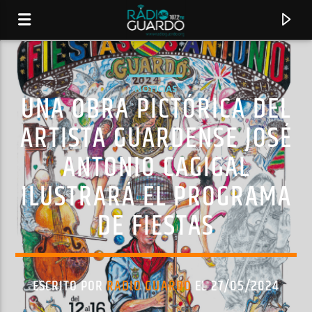
NOTICIAS
UNA OBRA PICTÓRICA DEL
ARTISTA GUARDENSE JOSÉ
ANTONIO CAGIGAL
ILUSTRARÁ EL PROGRAMA
DE FIESTAS
CANCIÓN ACTUAL
TÍTULO
ESCRITO POR
RADIO GUARDO
EL 27/05/2024
ARTISTA