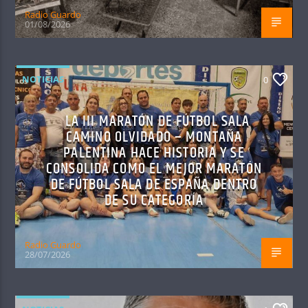
Radio Guardo
01/08/2026
NOTICIAS
0
LA III MARATÓN DE FÚTBOL SALA
CAMINO OLVIDADO – MONTAÑA
PALENTINA HACE HISTORIA Y SE
CONSOLIDA COMO EL MEJOR MARATÓN
DE FÚTBOL SALA DE ESPAÑA DENTRO
DE SU CATEGORÍA
Radio Guardo
28/07/2026