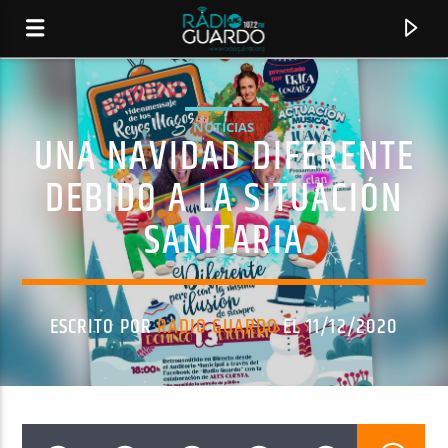
NOTICIAS
UNA NAVIDAD DIFERENTE
DEBIDO A LA SITUACIÓN
SANITARIA
ESCRITO POR
RADIO GUARDO
EL 11/12/2020
CANCIÓN ACTUAL
TÍTULO
ARTISTA