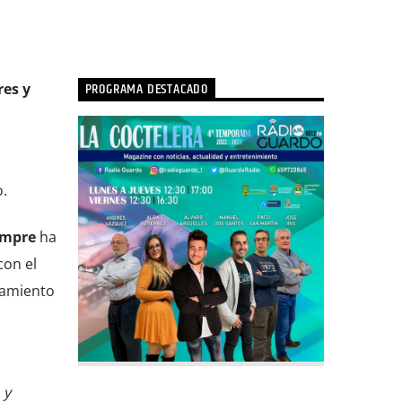
PROGRAMA DESTACADO
res y
.
empre
ha
con el
tamiento
n
 y