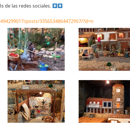
s de las redes sociales.
3494299017/posts/3356534864472957/?d=n