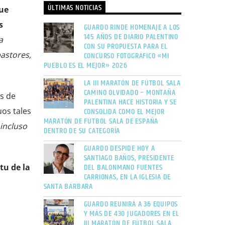
ÚLTIMAS NOTICIAS
que
s
GUARDO RINDE HOMENAJE A LOS
145 AÑOS DE DIARIO PALENTINO
a
CON SU PROPUESTA PARA EL
pastores,
CONCURSO FOTOGRÁFICO «MI
PUEBLO ES EL MEJOR» 2026
LA III MARATÓN DE FÚTBOL SALA
CAMINO OLVIDADO – MONTAÑA
s de
PALENTINA HACE HISTORIA Y SE
CONSOLIDA COMO EL MEJOR
uos tales
MARATÓN DE FÚTBOL SALA DE ESPAÑA
 incluso
DENTRO DE SU CATEGORÍA
GUARDO DESPIDE HOY A
SANTIAGO BAÑOS, PRESIDENTE
DEL BALONMANO FUENTES
tu de la
CARRIONAS, EN LA IGLESIA DE
SANTA BÁRBARA
GUARDO REUNIRÁ A 36 EQUIPOS
Y MÁS DE 430 JUGADORES EN EL
III MARATÓN DE FÚTBOL SALA