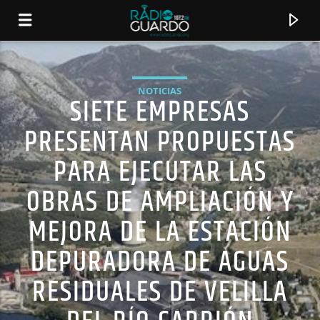
NOTICIAS
SIETE EMPRESAS
PRESENTAN PROPUESTAS
PARA EJECUTAR LAS
OBRAS DE AMPLIACIÓN Y
MEJORA DE LA ESTACIÓN
DEPURADORA DE AGUAS
CANCIÓN ACTUAL
RESIDUALES DE VELILLA
TÍTULO
ARTISTA