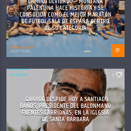
CAMINO OLVIDADO – MONTAÑA
PALENTINA HACE HISTORIA Y SE
CONSOLIDA COMO EL MEJOR MARATÓN
DE FÚTBOL SALA DE ESPAÑA DENTRO
DE SU CATEGORÍA
Radio Guardo
28/07/2026
NOTICIAS
1
GUARDO DESPIDE HOY A SANTIAGO
BAÑOS, PRESIDENTE DEL BALONMANO
FUENTES CARRIONAS, EN LA IGLESIA
DE SANTA BÁRBARA