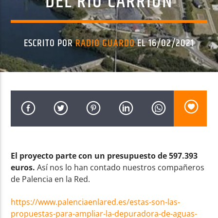
DEL RÍO CARRIÓN
ESCRITO POR
RADIO GUARDO
EL 16/02/2021
Radio AMGu
El proyecto parte con un presupuesto de 597.393
euros.
Así nos lo han contado nuestros compañeros
de Palencia en la Red.
https://www.palenciaenlared.es/estas-son-las-
propuestas-para-ampliar-la-depuradora-de-aguas-