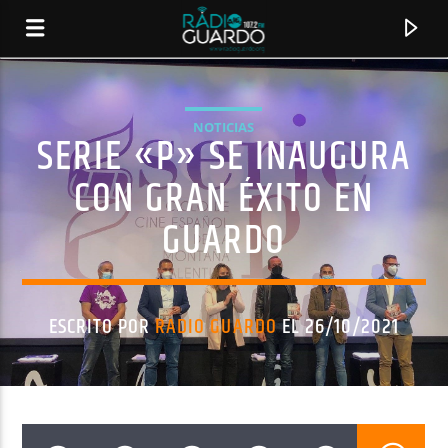
NOTICIAS
SERIE «P» SE INAUGURA
CON GRAN ÉXITO EN
GUARDO
ESCRITO POR
RADIO GUARDO
EL 26/10/2021
CANCIÓN ACTUAL
TÍTULO
ARTISTA