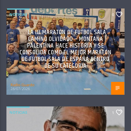
NOTICIAS
0
LA III MARATÓN DE FÚTBOL SALA
CAMINO OLVIDADO – MONTAÑA
PALENTINA HACE HISTORIA Y SE
CONSOLIDA COMO EL MEJOR MARATÓN
DE FÚTBOL SALA DE ESPAÑA DENTRO
DE SU CATEGORÍA
Radio Guardo
28/07/2026
NOTICIAS
1