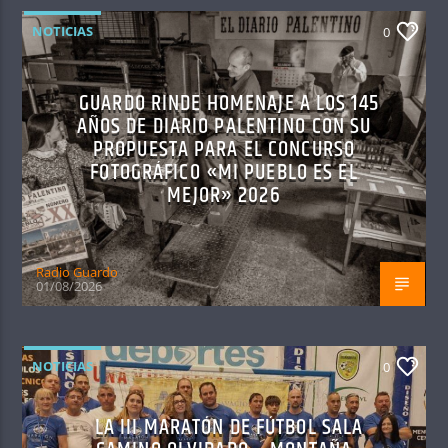
NOTICIAS
0
GUARDO RINDE HOMENAJE A LOS 145
AÑOS DE DIARIO PALENTINO CON SU
PROPUESTA PARA EL CONCURSO
FOTOGRÁFICO «MI PUEBLO ES EL
MEJOR» 2026
Radio Guardo
01/08/2026
NOTICIAS
0
LA III MARATÓN DE FÚTBOL SALA