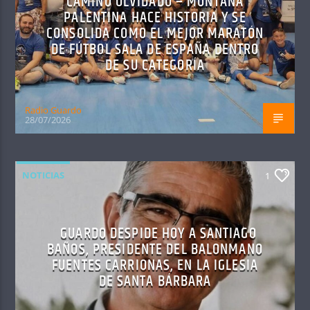
CAMINO OLVIDADO – MONTAÑA
PALENTINA HACE HISTORIA Y SE
CONSOLIDA COMO EL MEJOR MARATÓN
DE FÚTBOL SALA DE ESPAÑA DENTRO
DE SU CATEGORÍA
Radio Guardo
28/07/2026
NOTICIAS
1
GUARDO DESPIDE HOY A SANTIAGO
BAÑOS, PRESIDENTE DEL BALONMANO
FUENTES CARRIONAS, EN LA IGLESIA
DE SANTA BÁRBARA