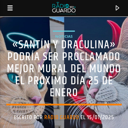
NOTICIAS
«SANTÍN Y DRACULINA»
PODRÍA SER PROCLAMADO
MEJOR MURAL DEL MUNDO
EL PRÓXIMO DÍA 25 DE
ENERO
CANCIÓN ACTUAL
TÍTULO
ESCRITO POR
RADIO GUARDO
EL 15/01/2025
ARTISTA