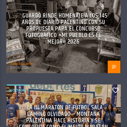
GUARDO RINDE HOMENAJE A LOS 145
AÑOS DE DIARIO PALENTINO CON SU
PROPUESTA PARA EL CONCURSO
FOTOGRÁFICO «MI PUEBLO ES EL
MEJOR» 2026
Radio Guardo
01/08/2026
NOTICIAS
0
LA III MARATÓN DE FÚTBOL SALA
CAMINO OLVIDADO – MONTAÑA
PALENTINA HACE HISTORIA Y SE