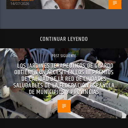
14/07/2026
CONTINUAR LEYENDO
POST SIGUIENTE
LOS JARDINES TERAPÉUTICOS DE GUARDO
OBTIENEN UN ACCÉSIT EN LOS III PREMIOS
DE CALIDAD DE LA RED DE CIUDADES
SALUDABLES DE LA FEDERACIÓN ESPAÑOLA
DE MUNICIPIOS Y PROVINCIAS