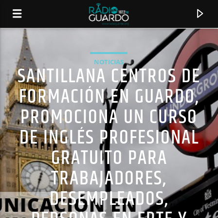
NOTICIAS
SANTILLANA CENTROS DE
FORMACIÓN EN GUARDO,
PROMOCIONA UN CURSO
DE INGLÉS PROFESIONAL
GRATUITO PARA
TRABAJADORES,
CANCIÓN ACTUAL
DESEMPLEADOS,
TÍTULO
ARTISTA