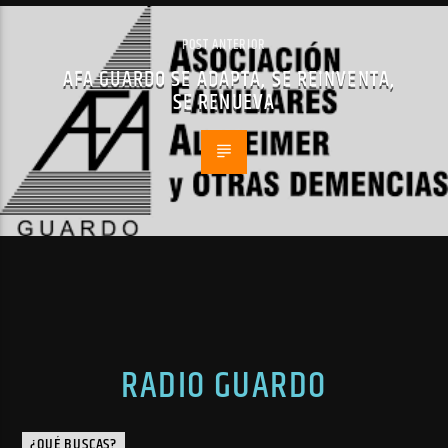
POST ANTERIOR
AFA GUARDO SE ADAPTA, SE REINVENTA,
SE RENUEVA
RADIO GUARDO
¿QUÉ BUSCAS?