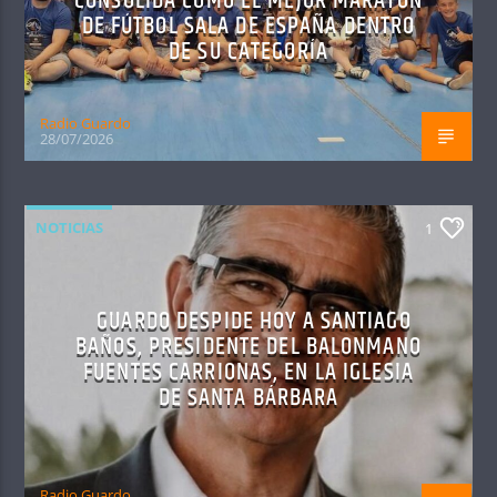
CONSOLIDA COMO EL MEJOR MARATÓN
DE FÚTBOL SALA DE ESPAÑA DENTRO
DE SU CATEGORÍA
Radio Guardo
28/07/2026
NOTICIAS
1
GUARDO DESPIDE HOY A SANTIAGO
BAÑOS, PRESIDENTE DEL BALONMANO
FUENTES CARRIONAS, EN LA IGLESIA
DE SANTA BÁRBARA
Radio Guardo