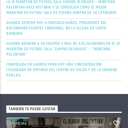
LA III MARATÓN DE FÚTBOL SALA CAMINO OLVIDADO – MONTAÑA
PALENTINA HACE HISTORIA Y SE CONSOLIDA COMO EL MEJOR
MARATÓN DE FÚTBOL SALA DE ESPAÑA DENTRO DE SU CATEGORÍA
GUARDO DESPIDE HOY A SANTIAGO BAÑOS, PRESIDENTE DEL
BALONMANO FUENTES CARRIONAS, EN LA IGLESIA DE SANTA
BÁRBARA
GUARDO REUNIRÁ A 36 EQUIPOS Y MÁS DE 430 JUGADORES EN EL III
MARATÓN DE FÚTBOL SALA “CAMINO OLVIDADO” – “MONTAÑA
PALENTINA”
CONVOCADA EN GUARDO PARA HOY UNA CONCENTRACIÓN
CIUDADANA EN DEFENSA DEL CENTRO DE SALUD Y DE LA SANIDAD
PÚBLICA
TAMBIÉN TE PUEDE GUSTAR
NOTICIAS
0