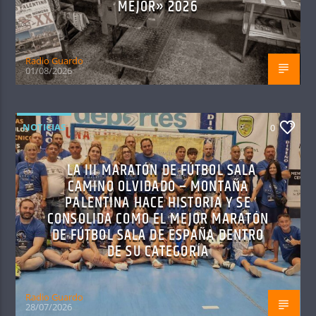
MEJOR» 2026
Radio Guardo
01/08/2026
NOTICIAS
0
LA III MARATÓN DE FÚTBOL SALA
CAMINO OLVIDADO – MONTAÑA
PALENTINA HACE HISTORIA Y SE
CONSOLIDA COMO EL MEJOR MARATÓN
DE FÚTBOL SALA DE ESPAÑA DENTRO
DE SU CATEGORÍA
Radio Guardo
28/07/2026