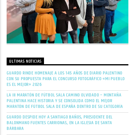
ÚLTIMAS NOTICIAS
GUARDO RINDE HOMENAJE A LOS 145 AÑOS DE DIARIO PALENTINO
CON SU PROPUESTA PARA EL CONCURSO FOTOGRÁFICO «MI PUEBLO
ES EL MEJOR» 2026
LA III MARATÓN DE FÚTBOL SALA CAMINO OLVIDADO – MONTAÑA
PALENTINA HACE HISTORIA Y SE CONSOLIDA COMO EL MEJOR
MARATÓN DE FÚTBOL SALA DE ESPAÑA DENTRO DE SU CATEGORÍA
GUARDO DESPIDE HOY A SANTIAGO BAÑOS, PRESIDENTE DEL
BALONMANO FUENTES CARRIONAS, EN LA IGLESIA DE SANTA
BÁRBARA