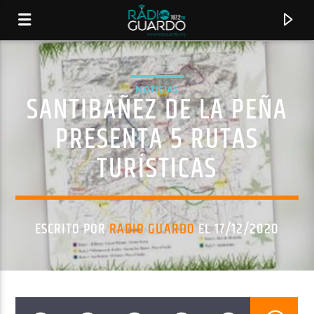
NOTICIAS
SANTIBÁÑEZ DE LA PEÑA
PRESENTA 5 RUTAS
TURÍSTICAS
ESCRITO POR
RADIO GUARDO
EL 17/12/2020
CANCIÓN ACTUAL
TÍTULO
ARTISTA