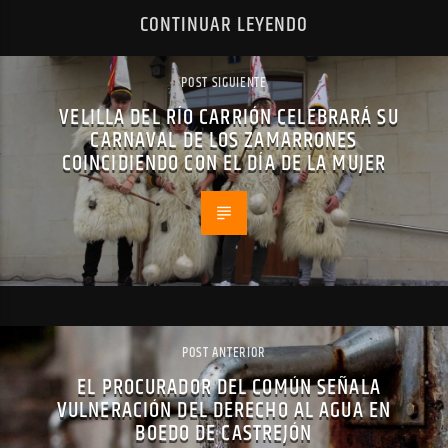
CONTINUAR LEYENDO
POST SIGUIENTE
VELILLA DEL RÍO CARRIÓN CELEBRARÁ SU
CARNAVAL DE LOS ZAMARRONES
COINCIDIENDO CON EL DÍA DE LA MUJER
POST ANTERIOR
EL PROCURADOR DEL COMÚN SEÑALA
VULNERACIÓN DEL DERECHO AL AGUA EN
BOEDO DE CASTREJÓN