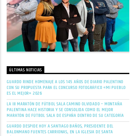
ÚLTIMAS NOTICIAS
GUARDO RINDE HOMENAJE A LOS 145 AÑOS DE DIARIO PALENTINO
CON SU PROPUESTA PARA EL CONCURSO FOTOGRÁFICO «MI PUEBLO
ES EL MEJOR» 2026
LA III MARATÓN DE FÚTBOL SALA CAMINO OLVIDADO – MONTAÑA
PALENTINA HACE HISTORIA Y SE CONSOLIDA COMO EL MEJOR
MARATÓN DE FÚTBOL SALA DE ESPAÑA DENTRO DE SU CATEGORÍA
GUARDO DESPIDE HOY A SANTIAGO BAÑOS, PRESIDENTE DEL
BALONMANO FUENTES CARRIONAS, EN LA IGLESIA DE SANTA