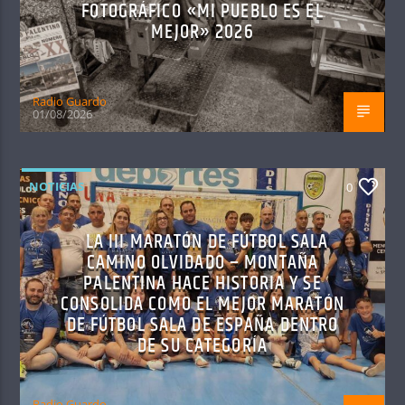
FOTOGRÁFICO «MI PUEBLO ES EL
MEJOR» 2026
Radio Guardo
01/08/2026
NOTICIAS
0
LA III MARATÓN DE FÚTBOL SALA
CAMINO OLVIDADO – MONTAÑA
PALENTINA HACE HISTORIA Y SE
CONSOLIDA COMO EL MEJOR MARATÓN
DE FÚTBOL SALA DE ESPAÑA DENTRO
DE SU CATEGORÍA
Radio Guardo