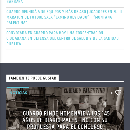
BÁRBARA
GUARDO REUNIRÁ A 36 EQUIPOS Y MÁS DE 430 JUGADORES EN EL III
MARATÓN DE FÚTBOL SALA “CAMINO OLVIDADO” – “MONTAÑA
PALENTINA”
CONVOCADA EN GUARDO PARA HOY UNA CONCENTRACIÓN
CIUDADANA EN DEFENSA DEL CENTRO DE SALUD Y DE LA SANIDAD
PÚBLICA
TAMBIÉN TE PUEDE GUSTAR
NOTICIAS
0
GUARDO RINDE HOMENAJE A LOS 145
AÑOS DE DIARIO PALENTINO CON SU
PROPUESTA PARA EL CONCURSO