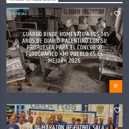
NOTICIAS
0
GUARDO RINDE HOMENAJE A LOS 145
AÑOS DE DIARIO PALENTINO CON SU
PROPUESTA PARA EL CONCURSO
FOTOGRÁFICO «MI PUEBLO ES EL
MEJOR» 2026
Radio Guardo
01/08/2026
NOTICIAS
0
LA III MARATÓN DE FÚTBOL SALA