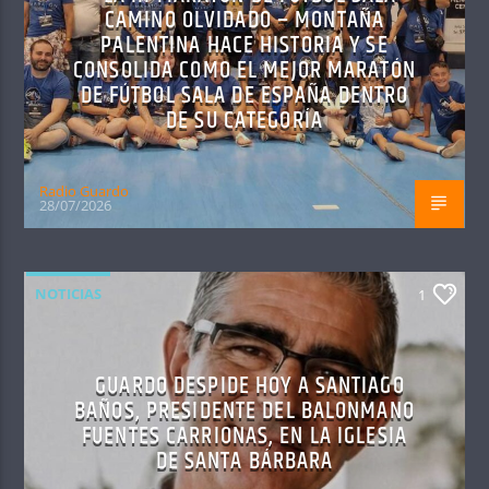
CAMINO OLVIDADO – MONTAÑA
PALENTINA HACE HISTORIA Y SE
CONSOLIDA COMO EL MEJOR MARATÓN
DE FÚTBOL SALA DE ESPAÑA DENTRO
DE SU CATEGORÍA
Radio Guardo
28/07/2026
NOTICIAS
1
GUARDO DESPIDE HOY A SANTIAGO
BAÑOS, PRESIDENTE DEL BALONMANO
FUENTES CARRIONAS, EN LA IGLESIA
DE SANTA BÁRBARA