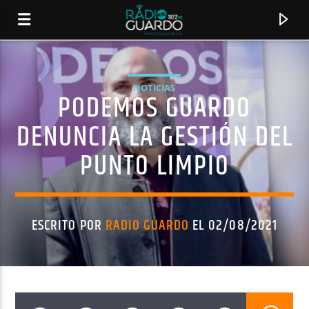
NOTICIAS
PODEMOS GUARDO
DENUNCIA LA GESTIÓN DEL
PUNTO LIMPIO
ESCRITO POR
RADIO GUARDO
EL 02/08/2021
CANCIÓN ACTUAL
TÍTULO
ARTISTA