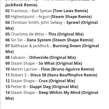
JackRock Remix)
02
Fractious – Bad Syntax
(Tom Laws Remix)
03
Highestpoint – Argon
(Steam Shape Remix)
04
Christian Smith, John Selway –
Sprawl (Original
Mix)
05
Charlotte de Witte –
This (Original Mix)
06
Sin Sin –
Data System (Steam Shape Remix)
07
Balthazar & JackRock –
Burning Down (Original
Mix)
08
Fabiann –
Otherside (Original Mix)
09
Steam Shape –
So What (Original Mix)
10
Martin Lacroix –
Flow (Bruno Aguirre Remix)
11
Robert S –
Disco 58 (Hans Bouffmyhre Remix)
12
Steam Shape –
Crux (Original Mix)
13
Petter B –
Slappt Slag (Original Mix)
14
Steam Shape –
Deep Within My Mind (Original
Mix)