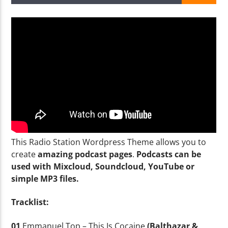
Radio AMGu
This Radio Station Wordpress Theme allows you to
create
amazing podcast pages
.
Podcasts can be
used with Mixcloud, Soundcloud, YouTube or
simple MP3 files.
Tracklist:
01
Emmanuel Top – This Is Cocaine
(Balthazar &