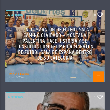
NOTICIAS
0
LA III MARATÓN DE FÚTBOL SALA
CAMINO OLVIDADO – MONTAÑA
PALENTINA HACE HISTORIA Y SE
CONSOLIDA COMO EL MEJOR MARATÓN
DE FÚTBOL SALA DE ESPAÑA DENTRO
DE SU CATEGORÍA
Radio Guardo
28/07/2026
NOTICIAS
1