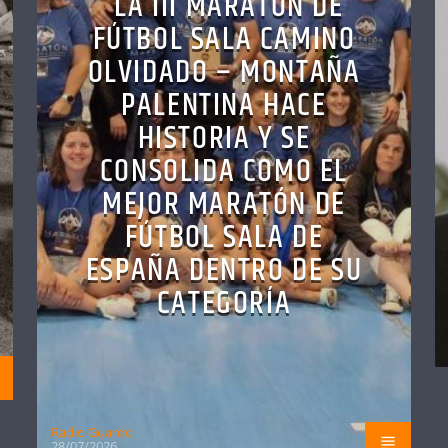
LA III MARATÓN DE
FÚTBOL SALA CAMINO
OLVIDADO – MONTAÑA
PALENTINA HACE
HISTORIA Y SE
CONSOLIDA COMO EL
MEJOR MARATÓN DE
FÚTBOL SALA DE
ESPAÑA DENTRO DE SU
CATEGORÍA
Radio Guardo
28/07/2026