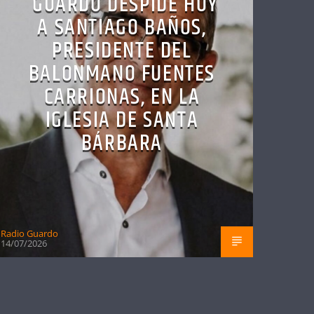
GUARDO DESPIDE HOY
A SANTIAGO BAÑOS,
PRESIDENTE DEL
BALONMANO FUENTES
CARRIONAS, EN LA
IGLESIA DE SANTA
BÁRBARA
Radio Guardo
14/07/2026