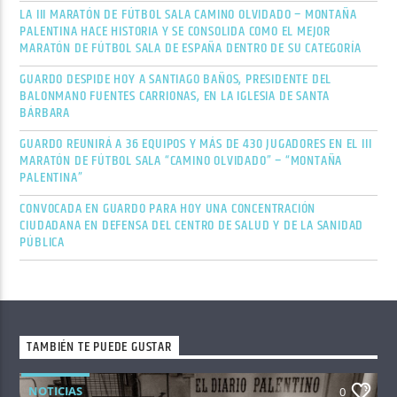
LA III MARATÓN DE FÚTBOL SALA CAMINO OLVIDADO – MONTAÑA
PALENTINA HACE HISTORIA Y SE CONSOLIDA COMO EL MEJOR
MARATÓN DE FÚTBOL SALA DE ESPAÑA DENTRO DE SU CATEGORÍA
GUARDO DESPIDE HOY A SANTIAGO BAÑOS, PRESIDENTE DEL
BALONMANO FUENTES CARRIONAS, EN LA IGLESIA DE SANTA
BÁRBARA
GUARDO REUNIRÁ A 36 EQUIPOS Y MÁS DE 430 JUGADORES EN EL III
MARATÓN DE FÚTBOL SALA “CAMINO OLVIDADO” – “MONTAÑA
PALENTINA”
CONVOCADA EN GUARDO PARA HOY UNA CONCENTRACIÓN
CIUDADANA EN DEFENSA DEL CENTRO DE SALUD Y DE LA SANIDAD
PÚBLICA
TAMBIÉN TE PUEDE GUSTAR
NOTICIAS
0