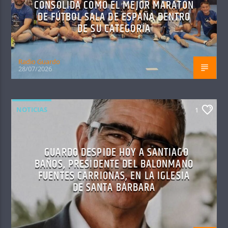
CONSOLIDA COMO EL MEJOR MARATÓN
DE FÚTBOL SALA DE ESPAÑA DENTRO
DE SU CATEGORÍA
Radio Guardo
28/07/2026
NOTICIAS
1
GUARDO DESPIDE HOY A SANTIAGO
BAÑOS, PRESIDENTE DEL BALONMANO
FUENTES CARRIONAS, EN LA IGLESIA
DE SANTA BÁRBARA