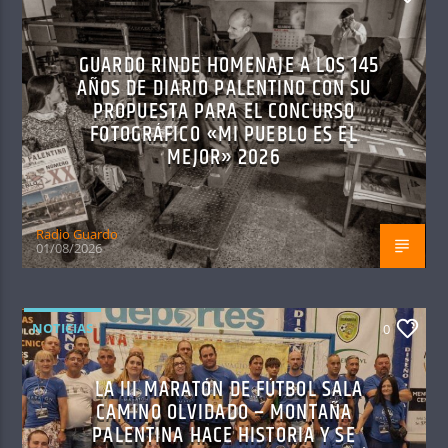
GUARDO RINDE HOMENAJE A LOS 145
AÑOS DE DIARIO PALENTINO CON SU
PROPUESTA PARA EL CONCURSO
FOTOGRÁFICO «MI PUEBLO ES EL
MEJOR» 2026
Radio Guardo
01/08/2026
NOTICIAS
0
LA III MARATÓN DE FÚTBOL SALA
CAMINO OLVIDADO – MONTAÑA
PALENTINA HACE HISTORIA Y SE