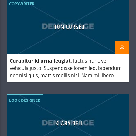
COPYWRITER
TOM CURSED
Curabitur id urna feugiat
, luctus nunc vel,
vehicula justo. Suspendisse lorem leo, bibendum
nec nisi quis, mattis mollis nisl. Nam mi libero,
vehicula eget aliquet ac, vehicula nec ante. Donec.
LOOK DESIGNER
KLARY DELL