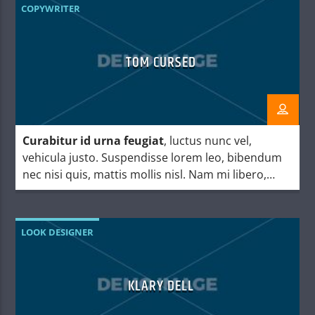
COPYWRITER
TOM CURSED
Curabitur id urna feugiat
, luctus nunc vel,
vehicula justo. Suspendisse lorem leo, bibendum
nec nisi quis, mattis mollis nisl. Nam mi libero,
vehicula eget aliquet ac, vehicula nec ante. Donec.
LOOK DESIGNER
KLARY DELL