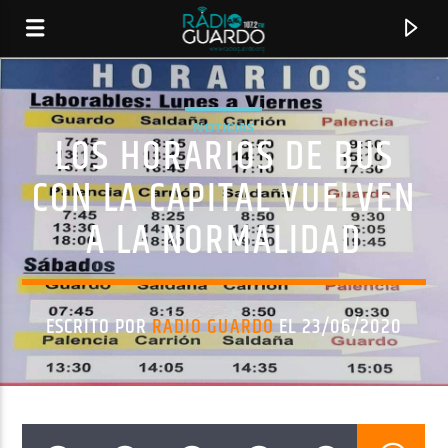
NOTICIAS
LOS HORARIOS DE BUS
CON LA CAPITAL VUELVEN
A LA NORMALIDAD
ESCRITO POR
RADIO GUARDO
EL 23/06/2020
CANCIÓN ACTUAL
TÍTULO
ARTISTA