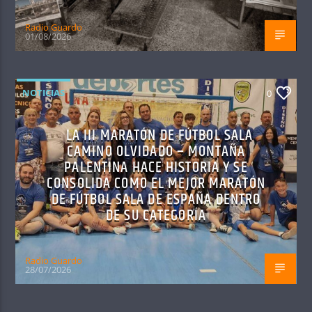
Radio Guardo
01/08/2026
NOTICIAS
0
LA III MARATÓN DE FÚTBOL SALA
CAMINO OLVIDADO – MONTAÑA
PALENTINA HACE HISTORIA Y SE
CONSOLIDA COMO EL MEJOR MARATÓN
DE FÚTBOL SALA DE ESPAÑA DENTRO
DE SU CATEGORÍA
Radio Guardo
28/07/2026