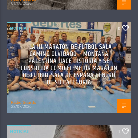
01/08/2026
NOTICIAS
0
LA III MARATÓN DE FÚTBOL SALA
CAMINO OLVIDADO – MONTAÑA
PALENTINA HACE HISTORIA Y SE
CONSOLIDA COMO EL MEJOR MARATÓN
DE FÚTBOL SALA DE ESPAÑA DENTRO
DE SU CATEGORÍA
Radio Guardo
28/07/2026
NOTICIAS
1