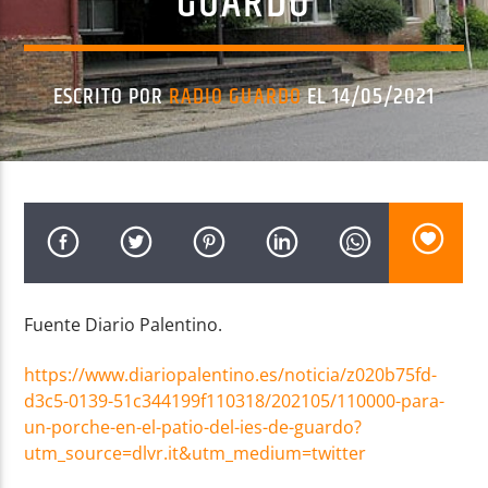
GUARDO
ESCRITO POR
RADIO GUARDO
EL 14/05/2021
Radio AMGu
Fuente Diario Palentino.
https://www.diariopalentino.es/noticia/z020b75fd-
d3c5-0139-51c344199f110318/202105/110000-para-
un-porche-en-el-patio-del-ies-de-guardo?
utm_source=dlvr.it&utm_medium=twitter