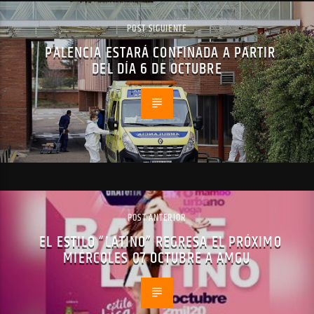
POST SIGUIENTE
PALENCIA ESTARÁ CONFINADA A PARTIR
DEL DÍA 6 DE OCTUBRE
POST ANTERIOR
EL ESTILO “LATINO” REGRESA EL PRÓXIMO
MIÉRCOLES 07 OCTUBRE A AMGU