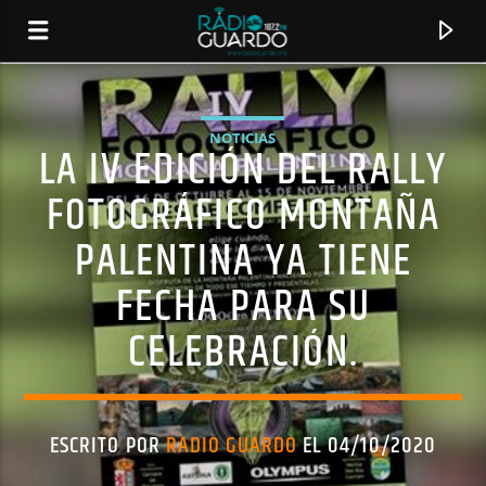
NOTICIAS
LA IV EDICIÓN DEL RALLY
FOTOGRÁFICO MONTAÑA
PALENTINA YA TIENE
FECHA PARA SU
CELEBRACIÓN.
CANCIÓN ACTUAL
TÍTULO
ESCRITO POR
RADIO GUARDO
EL 04/10/2020
ARTISTA