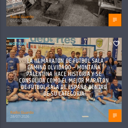
Radio Guardo
01/08/2026
NOTICIAS
0
LA III MARATÓN DE FÚTBOL SALA
CAMINO OLVIDADO – MONTAÑA
PALENTINA HACE HISTORIA Y SE
CONSOLIDA COMO EL MEJOR MARATÓN
DE FÚTBOL SALA DE ESPAÑA DENTRO
DE SU CATEGORÍA
Radio Guardo
28/07/2026