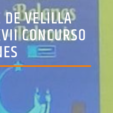
 DE VELILLA
XVII CONCURSO
NES