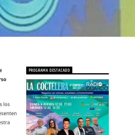
PROGRAMA DESTACADO
e
rso
s los
resenten
estra