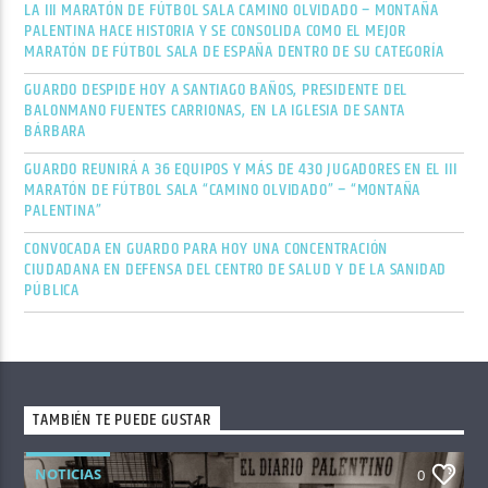
LA III MARATÓN DE FÚTBOL SALA CAMINO OLVIDADO – MONTAÑA
PALENTINA HACE HISTORIA Y SE CONSOLIDA COMO EL MEJOR
MARATÓN DE FÚTBOL SALA DE ESPAÑA DENTRO DE SU CATEGORÍA
GUARDO DESPIDE HOY A SANTIAGO BAÑOS, PRESIDENTE DEL
BALONMANO FUENTES CARRIONAS, EN LA IGLESIA DE SANTA
BÁRBARA
GUARDO REUNIRÁ A 36 EQUIPOS Y MÁS DE 430 JUGADORES EN EL III
MARATÓN DE FÚTBOL SALA “CAMINO OLVIDADO” – “MONTAÑA
PALENTINA”
CONVOCADA EN GUARDO PARA HOY UNA CONCENTRACIÓN
CIUDADANA EN DEFENSA DEL CENTRO DE SALUD Y DE LA SANIDAD
PÚBLICA
TAMBIÉN TE PUEDE GUSTAR
NOTICIAS
0