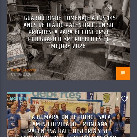
GUARDO RINDE HOMENAJE A LOS 145
AÑOS DE DIARIO PALENTINO CON SU
PROPUESTA PARA EL CONCURSO
FOTOGRÁFICO «MI PUEBLO ES EL
MEJOR» 2026
Radio Guardo
01/08/2026
NOTICIAS
0
LA III MARATÓN DE FÚTBOL SALA
CAMINO OLVIDADO – MONTAÑA
PALENTINA HACE HISTORIA Y SE