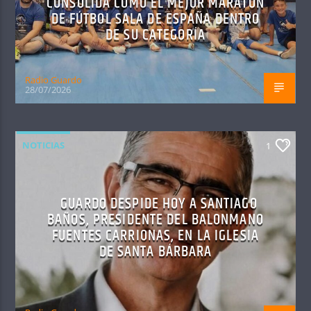
CONSOLIDA COMO EL MEJOR MARATÓN
DE FÚTBOL SALA DE ESPAÑA DENTRO
DE SU CATEGORÍA
Radio Guardo
28/07/2026
NOTICIAS
1
GUARDO DESPIDE HOY A SANTIAGO
BAÑOS, PRESIDENTE DEL BALONMANO
FUENTES CARRIONAS, EN LA IGLESIA
DE SANTA BÁRBARA