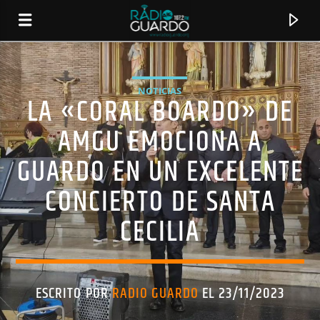
NOTICIAS
LA «CORAL BOARDO» DE
AMGU EMOCIONA A
GUARDO EN UN EXCELENTE
CONCIERTO DE SANTA
CECILIA
CANCIÓN ACTUAL
TÍTULO
ESCRITO POR
RADIO GUARDO
EL 23/11/2023
ARTISTA