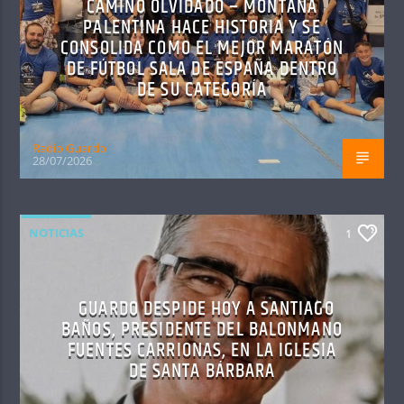
CAMINO OLVIDADO – MONTAÑA
PALENTINA HACE HISTORIA Y SE
CONSOLIDA COMO EL MEJOR MARATÓN
DE FÚTBOL SALA DE ESPAÑA DENTRO
DE SU CATEGORÍA
Radio Guardo
28/07/2026
NOTICIAS
1
GUARDO DESPIDE HOY A SANTIAGO
BAÑOS, PRESIDENTE DEL BALONMANO
FUENTES CARRIONAS, EN LA IGLESIA
DE SANTA BÁRBARA