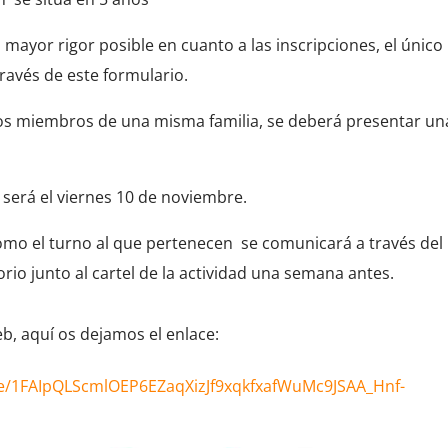
l mayor rigor posible en cuanto a las inscripciones, el único
través de este formulario.
rios miembros de una misma familia, se deberá presentar un
n será el viernes 10 de noviembre.
 como el turno al que pertenecen se comunicará a través del
rio junto al cartel de la actividad una semana antes.
eb, aquí os dejamos el enlace:
/e/1FAIpQLScmlOEP6EZaqXizJf9xqkfxafWuMc9JSAA_Hnf-