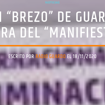
NOTICIAS
N “BREZO” DE GUA
RA DEL “MANIFIES
ESCRITO POR
RADIO GUARDO
EL 18/11/2020