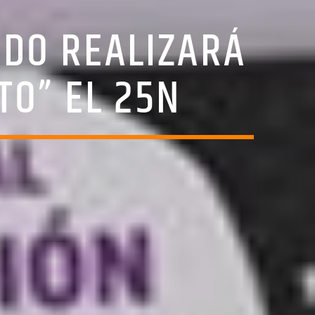
RDO REALIZARÁ
TO” EL 25N