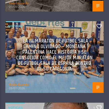
Radio Guardo
01/08/2026
NOTICIAS
0
LA III MARATÓN DE FÚTBOL SALA
CAMINO OLVIDADO – MONTAÑA
PALENTINA HACE HISTORIA Y SE
CONSOLIDA COMO EL MEJOR MARATÓN
DE FÚTBOL SALA DE ESPAÑA DENTRO
DE SU CATEGORÍA
Radio Guardo
28/07/2026
NOTICIAS
1