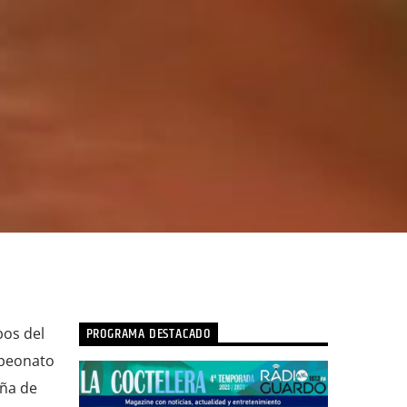
PROGRAMA DESTACADO
bos del
mpeonato
aña de