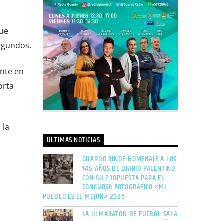
que
segundos.
ente en
orta
 la
ÚLTIMAS NOTICIAS
GUARDO RINDE HOMENAJE A LOS
145 AÑOS DE DIARIO PALENTINO
CON SU PROPUESTA PARA EL
CONCURSO FOTOGRÁFICO «MI
PUEBLO ES EL MEJOR» 2026
LA III MARATÓN DE FÚTBOL SALA