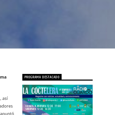
PROGRAMA DESTACADO
tima
 así
jadores
e apuntó