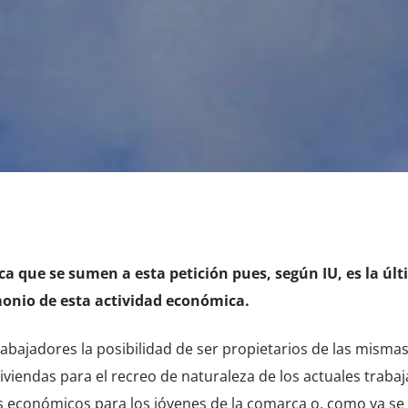
ca que se sumen a esta petición pues, según IU, es la úl
monio de esta actividad económica.
bajadores la posibilidad de ser propietarios de las mismas,
viendas para el recreo de naturaleza de los actuales traba
res económicos para los jóvenes de la comarca o, como ya s