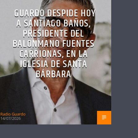
GUARDO DESPIDE HOY
A SANTIAGO BAÑOS,
PRESIDENTE DEL
BALONMANO FUENTES
CARRIONAS, EN LA
IGLESIA DE SANTA
BÁRBARA
Radio Guardo
14/07/2026