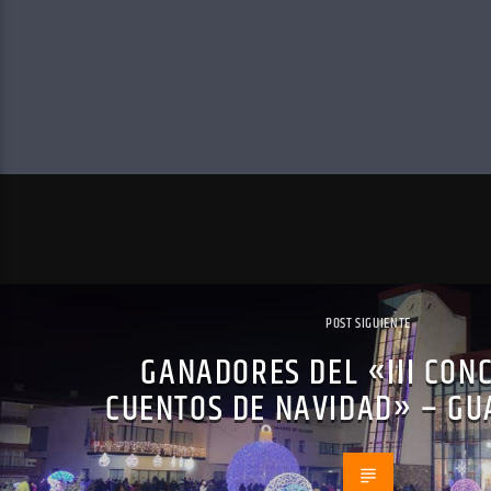
POST SIGUIENTE
GANADORES DEL «III CON
CUENTOS DE NAVIDAD» – GU