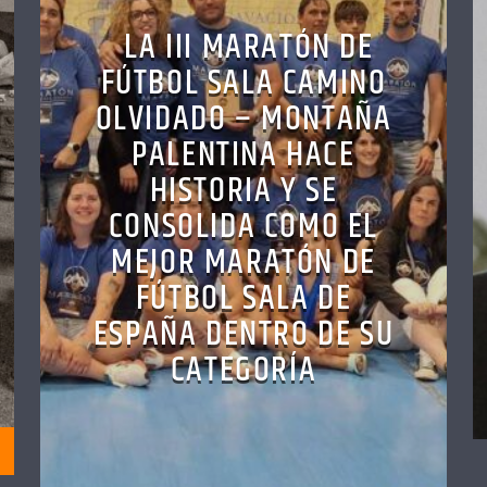
LA III MARATÓN DE
FÚTBOL SALA CAMINO
OLVIDADO – MONTAÑA
PALENTINA HACE
HISTORIA Y SE
CONSOLIDA COMO EL
MEJOR MARATÓN DE
FÚTBOL SALA DE
ESPAÑA DENTRO DE SU
CATEGORÍA