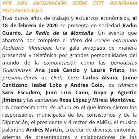
VER MÁS INFOMRACIÓN SOBRE ESTE PROGRAMA
PULSANDO AQUÍ.
Tras duros años de trabajo y esfuerzos económicos,
el
18 de febrero de 2020
se presenta en sociedad
Radio
Guardo,
La Radio de la Montaña
. Un evento que
abarrotó por completo el aforo del
recién estrenado
Auditorio Municipal
. Una gala
arropada
de manera
presencial y telefónica por grandes personalidades del
mundo de la
comunicación
como las
periodistas
Guardenses
Ana José Cancio y Laura Prieto
, los
presentadores de Onda Cero
Carlos Alsina, Jaime
Cantizano
,
Isabel Lobo y Andrea Golo,
los
cómicos
Sara Escudero, Juan Luis Cano, Goyo y Agustín
Jiménez
y las
cantante
s
Rosa López y Mireia Montávez.
Un acontecimiento
de altura
en el que intervinieron los
responsables municipales de los consistorios y de la
Diputación, el presidente y director de AMGu, el músico
palentino
Andrés Martín,
creador de diversas sintonías,
además de presentadores y colaboradores de los