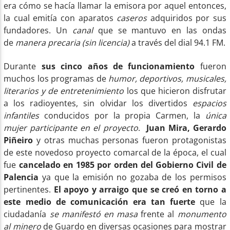
era cómo se hacía llamar la emisora por aquel entonces,
la cual emitía con aparatos
caseros
adquiridos por sus
fundadores. Un
canal
que se mantuvo en las ondas
de
manera precaria (sin licencia)
a través del dial 94.1 FM.
Durante
sus cinco años de funcionamiento
fueron
muchos los programas de
humor, deportivos, musicales,
literarios y de entretenimiento
los que hicieron disfrutar
a los radioyentes, sin olvidar los divertidos
espacios
infantiles
conducidos por la propia Carmen, la
única
mujer participante en el proyecto
.
Juan Mira, Gerardo
Piñeiro
y otras muchas personas fueron protagonistas
de este novedoso proyecto comarcal de la época, el cual
fue
cancelado en 1985 por orden del Gobierno Civil de
Palencia
ya que la emisión no gozaba de los permisos
pertinentes.
El apoyo y arraigo que se creó en torno a
este medio de comunicación era tan fuerte
que la
ciudadanía
se manifestó en masa
frente al
monumento
al minero
de Guardo en diversas ocasiones para mostrar