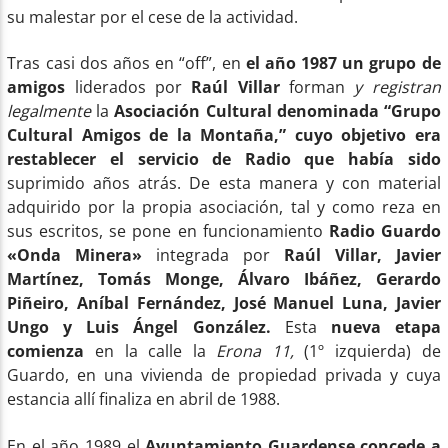
su malestar por el cese de la actividad.
Tras casi dos años en “off”, en
el año 1987 un grupo de
amigos
liderados por
Raúl Villar
forman
y registran
legalmente
la
Asociación Cultural denominada “Grupo
Cultural Amigos de la Montaña,”
cuyo objetivo era
restablecer el servicio de Radio que había sido
suprimido años atrás. De esta manera y con material
adquirido por la propia asociación, tal y como reza en
sus escritos, se pone en funcionamiento
Radio Guardo
«Onda Minera»
integrada por
Raúl Villar, Javier
Martínez, Tomás Monge, Álvaro Ibáñez, Gerardo
Piñeiro, Aníbal Fernández, José Manuel Luna, Javier
Ungo y Luis Ángel González.
Esta
nueva etapa
comienza
en la calle la
Erona 11,
(1º izquierda) de
Guardo, en una vivienda de propiedad privada y cuya
estancia allí finaliza en abril de 1988.
En el año 1989 el
Ayuntamiento Guardense concede a