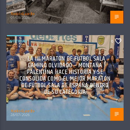
Radio Guardo
01/08/2026
NOTICIAS
0
LA III MARATÓN DE FÚTBOL SALA
CAMINO OLVIDADO – MONTAÑA
PALENTINA HACE HISTORIA Y SE
CONSOLIDA COMO EL MEJOR MARATÓN
DE FÚTBOL SALA DE ESPAÑA DENTRO
DE SU CATEGORÍA
Radio Guardo
28/07/2026