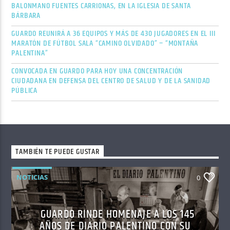
BALONMANO FUENTES CARRIONAS, EN LA IGLESIA DE SANTA
BÁRBARA
GUARDO REUNIRÁ A 36 EQUIPOS Y MÁS DE 430 JUGADORES EN EL III
MARATÓN DE FÚTBOL SALA “CAMINO OLVIDADO” – “MONTAÑA
PALENTINA”
CONVOCADA EN GUARDO PARA HOY UNA CONCENTRACIÓN
CIUDADANA EN DEFENSA DEL CENTRO DE SALUD Y DE LA SANIDAD
PÚBLICA
TAMBIÉN TE PUEDE GUSTAR
NOTICIAS
0
GUARDO RINDE HOMENAJE A LOS 145
AÑOS DE DIARIO PALENTINO CON SU