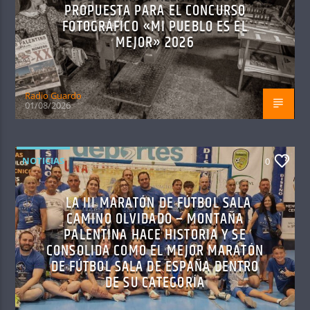
PROPUESTA PARA EL CONCURSO
FOTOGRÁFICO «MI PUEBLO ES EL
MEJOR» 2026
Radio Guardo
01/08/2026
NOTICIAS
0
LA III MARATÓN DE FÚTBOL SALA
CAMINO OLVIDADO – MONTAÑA
PALENTINA HACE HISTORIA Y SE
CONSOLIDA COMO EL MEJOR MARATÓN
DE FÚTBOL SALA DE ESPAÑA DENTRO
DE SU CATEGORÍA