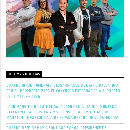
ÚLTIMAS NOTICIAS
GUARDO RINDE HOMENAJE A LOS 145 AÑOS DE DIARIO PALENTINO
CON SU PROPUESTA PARA EL CONCURSO FOTOGRÁFICO «MI PUEBLO
ES EL MEJOR» 2026
LA III MARATÓN DE FÚTBOL SALA CAMINO OLVIDADO – MONTAÑA
PALENTINA HACE HISTORIA Y SE CONSOLIDA COMO EL MEJOR
MARATÓN DE FÚTBOL SALA DE ESPAÑA DENTRO DE SU CATEGORÍA
GUARDO DESPIDE HOY A SANTIAGO BAÑOS, PRESIDENTE DEL