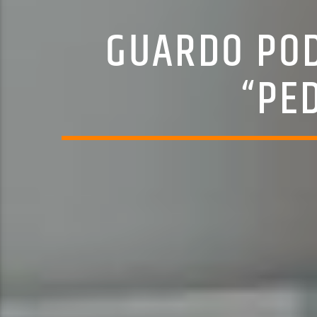
GUARDO POD
“PE