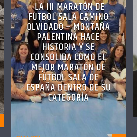
LA III MARATÓN DE
FÚTBOL SALA CAMINO
OLVIDADO – MONTAÑA
PALENTINA HACE
HISTORIA Y SE
CONSOLIDA COMO EL
MEJOR MARATÓN DE
FÚTBOL SALA DE
ESPAÑA DENTRO DE SU
CATEGORÍA
Radio Guardo